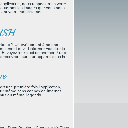
 application, nous respecterons votre
ajouterons les images que vous nous
tant votre établissement.
PUSH
rtante ? Un événement à ne pas
plement envi d'informer vos clients
 ? Envoyez leur quotidiennement* une
ls recevront sur leur appareil sous la
ne
rt une première fois l'application,
vrir même sans connexion Internet
enus ou même l'agenda.
nt ! Dans l'onglet « Contact » s'affiche