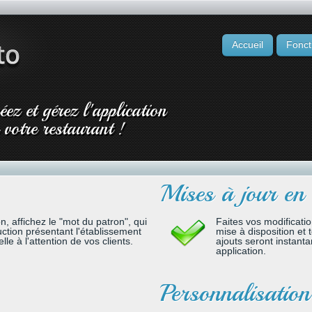
Accueil
Fonct
ez et gérez l'application
votre restaurant !
Mises à jour en 
on, affichez le "mot du patron", qui
Faites vos modificatio
uction présentant l'établissement
mise à disposition et 
le à l'attention de vos clients.
ajouts seront instant
application.
Personnalisation