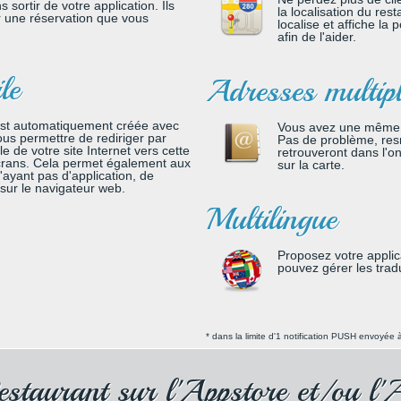
sortir de votre application. Ils
la localisation du rest
 une réservation que vous
localise et affiche la
afin de l'aider.
le
Adresses multip
st automatiquement créée avec
Vous avez une même 
vous permettre de rediriger par
Pas de problème, resn
e de votre site Internet vers cette
retrouveront dans l'on
crans. Cela permet également aux
sur la carte.
'ayant pas d'application, de
 sur le navigateur web.
Multilingue
Proposez votre applic
pouvez gérer les tra
* dans la limite d'1 notification PUSH envoyée à
estaurant sur l'Appstore et/ou l