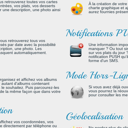
us retrouverez toutes vos cartes
À la création de votre
entrées, vos plats, vos desserts
charte graphique et 
her une description, une photo ainsi
aurez fournies présen
Notifications 
vous retrouverez tous vos
sés par date avec la possibilité
Une information impo
scription, une photo. Les
manquer ? Ou tout sim
squent automatiquement.
sur vos plats du jour
notification PUSH qu'i
forme d'un SMS.
Mode Hors-Lig
organisez et affichez vos albums
 autant d'albums contenant
Si vous avez déjà ouve
 le souhaitez. Puis parcourez-les
vous pourrez la réou
 de la même façon que dans votre
pour consulter les m
tion
Géolocalisation
affichez vos coordonnées, vos
re directement par téléphone ou
Ne perdez plus de clie